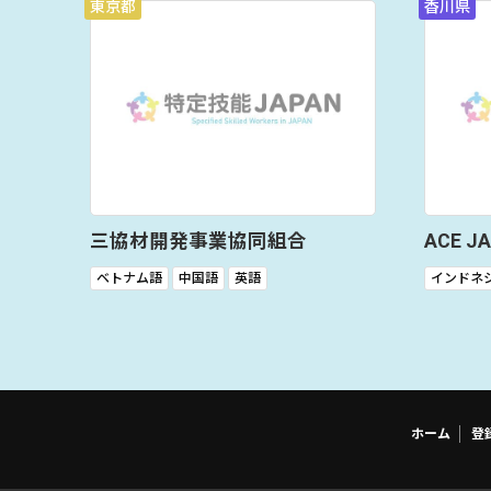
東京都
香川県
三協材開発事業協同組合
ACE 
ベトナム語
中国語
英語
インドネ
ホーム
登