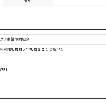
備考
クノ事業協同組合
埴科郡坂城町大字坂城９０１２番地１
3751