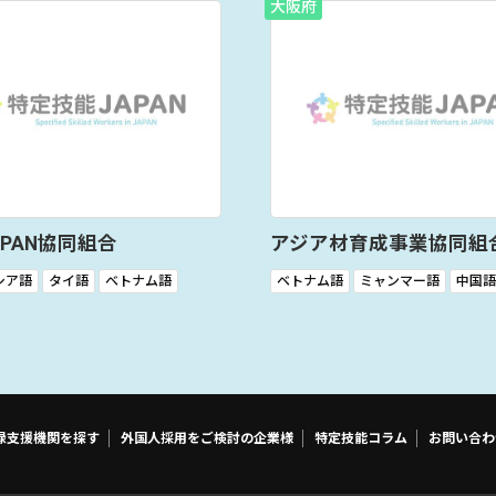
大阪府
JAPAN協同組合
アジア材育成事業協同組
シア語
タイ語
ベトナム語
ベトナム語
ミャンマー語
中国語
録支援機関を探す
外国人採用をご検討の企業様
特定技能コラム
お問い合わ